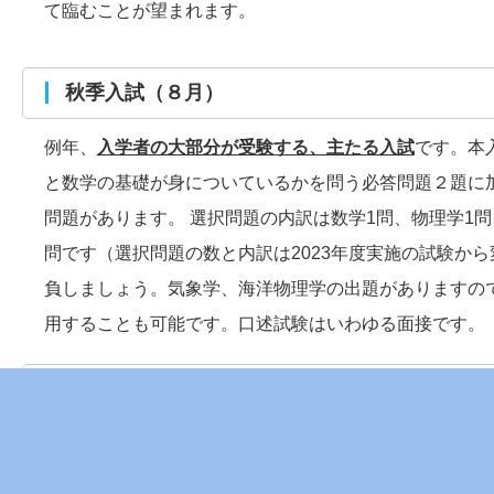
て臨むことが望まれます。
秋季入試（８月）
例年、
入学者の大部分が受験する、主たる入試
です。本
と数学の基礎が身についているかを問う必答問題２題に
問題があります。 選択問題の内訳は数学1問、物理学1問
問です（選択問題の数と内訳は2023年度実施の試験から
負しましょう。気象学、海洋物理学の出題がありますの
用することも可能です。口述試験はいわゆる面接です。
秋季特別入試（１０月）
2013年より始まった新しい入試です。募集人数は若干
り多様な学生を広く募集する
ことにあります。 いわゆる