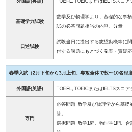
外国語(英語)
TOEFL, TOEICまたはIELTSス
数学及び物理学より、基礎的な事柄
基礎学力試験
試の必答問題相当の内容、分量
試験当日に提出する志望動機等に関
口述試験
付する課題にもとづく発表・質疑応
春季入試（2月下旬から3月上旬、専攻全体で数〜10名程
外国語(英語)
TOEFL, TOEICまたはIELTSス
必答問題: 数学及び物理学から基
答。
専門
選択問題: 数学1問、物理学1問、