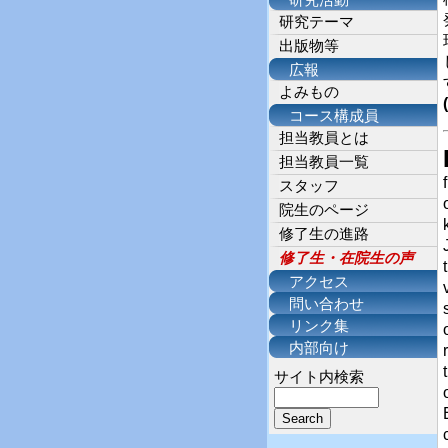
研究活動
研究テーマ
出版物等
広報
よみもの
コース構成員
担当教員とは
担当教員一覧
スタッフ
院生のページ
修了生の進路
修了生・在院生の声
アクセス
問い合わせ
リンク集
内部向け
サイト内検索