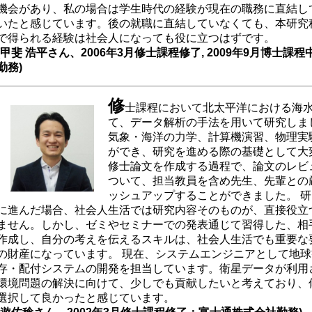
機会があり、私の場合は学生時代の経験が現在の職務に直結し
いたと感じています。後の就職に直結していなくても、本研究
で得られる経験は社会人になっても役に立つはずです。
(甲斐 浩平さん、2006年3月修士課程修了, 2009年9月博士
勤務)
修
士課程において北太平洋における海
て、データ解析の手法を用いて研究しま
気象・海洋の力学、計算機演習、物理実
ができ、研究を進める際の基礎として大
修士論文を作成する過程で、論文のレビ
ついて、担当教員を含め先生、先輩との
ッシュアップすることができました。 
に進んだ場合、社会人生活では研究内容そのものが、直接役立
ません。しかし、ゼミやセミナーでの発表通じて習得した、相
作成し、自分の考えを伝えるスキルは、社会人生活でも重要な
の財産になっています。 現在、システムエンジニアとして地
存・配付システムの開発を担当しています。衛星データが利用
環境問題の解決に向けて、少しでも貢献したいと考えており、
選択して良かったと感じています。