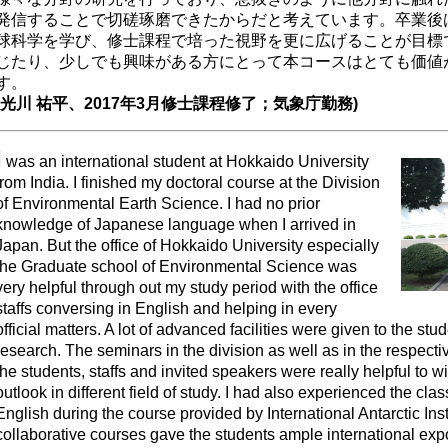
発信することで切磋琢磨できたからだと考えています。卒業後
球科学を学び、修士課程で培った視野を更に広げることが目標
じたり、少しでも興味がある方にとって本コースはとても価値
す。
(光川 祐平、2017年3月修士課程修了；気象庁勤務)
I
was an international student at Hokkaido University
from India. I finished my doctoral course at the Division
of Environmental Earth Science. I had no prior
knowledge of Japanese language when I arrived in
Japan. But the office of Hokkaido University especially
the Graduate school of Environmental Science was
very helpful through out my study period with the office
staffs conversing in English and helping in every
official matters. A lot of advanced facilities were given to the stu
research. The seminars in the division as well as in the respect
the students, staffs and invited speakers were really helpful to 
outlook in different field of study. I had also experienced the cl
English during the course provided by International Antarctic Ins
collaborative courses gave the students ample international expo