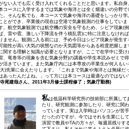
がない人でも広く受け入れてくれることだと思います。私自身
本コースに入学するまでは気象や海洋とは全く畑違いの分野で
た。そんな私でも、本コースで気象や海洋の基礎をしっかり学
ことができ、卒業後の現在は空港で気象観測の仕事をしていま
す。航空気象観測では航空機の安全を守るため、シビア現象(
ば、雷や雹、激しい下降流を伴う積乱雲)に特に注意しなけれ
りません。観測に入る前には、予め今日はシビア現象が発生す
可能性が高い大気の状態なのか天気図等からある程度把握しま
に関する理解と知識が必要となりますが、ここで在学中に受け
雷、竜巻等の現象を含む気象分野)の講義や学生本読みゼミで
が活きています。また気象庁内には本専攻の卒業生が何人もい
(大)先輩に会えたりします。「これまで気象や海洋とは無縁だ
はあったんだよね。」って方には本コースは最適なのではない
(寺尾建哉さん、2011年3月修士課程修了；気象庁勤務)
私
は低温科学研究所の技術部に所属して
たり、研究観測に参加したり、研究に関
っています。実は入学時はパソコンが苦
だったのですが、今ではそれを生業にし
演習で教員やTAの方々が、毎週居残りす
て下さり、私もそれに答えようと必死に