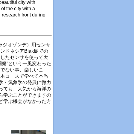
autiful city with
of the city with a
d research front during
ラジオゾンデ）用センサ
ドネシアBiak島での
発したセンサを使って大
開発”という一風変わった
うでない事、楽しいこ
、本コースで学べて本当
学・気象学の発展に微力
っても、大気から海洋の
ら学ぶことができますの
ど学ぶ機会がなかった方
と