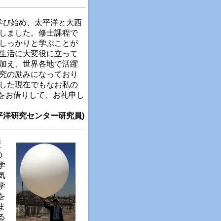
学び始め、太平洋と大西
しました。修士課程で
しっかりと学ぶことが
生活に大変役に立って
加え、世界各地で活躍
究の励みになっており
した現在でもなお私の
をお借りして、お礼申し
平洋研究センター研究員)
査
の
学
気
学
を
ま
る