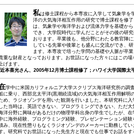
私
は修士課程から本専攻に入学して気象学を
洋の大気海洋相互作用の研究で博士課程を修了
は、気象学や海洋学および流体力学を基礎から
でき、大学院時代に学んだことがその後の研究
おります。卒業後も、他分野にわたる教官陣に
している先輩や後輩とも盛んに交流ができ、研
ます。本専攻で培った学問の基礎や人脈が卒業
貴重な財産となっております。お世話になった方々にはこの場
上げます。
(近本喜光さん、2005年12月博士課程修了；ハワイ大学国際太
在
学中に米国カリフォルニア大学スクリプス海洋研究所の調
船に乗り、西部北太平洋(黒潮続流域)の大気海洋相互作用解明
ため、ラジオゾンデを用いた観測を行いました。本研究科に入
した当時は、英語できない、プログラミングできない、ただ大
海洋分野に興味があるだけの物理学科出身の学生でしたが、在
中に海外経験、プログラミング経験、プレゼンテーション経験
積み、現在性懲りもなくラジオゾンデのメーカーに勤務してい
す。研究科でお世話になった先生方と現在でも仕事でお話をす