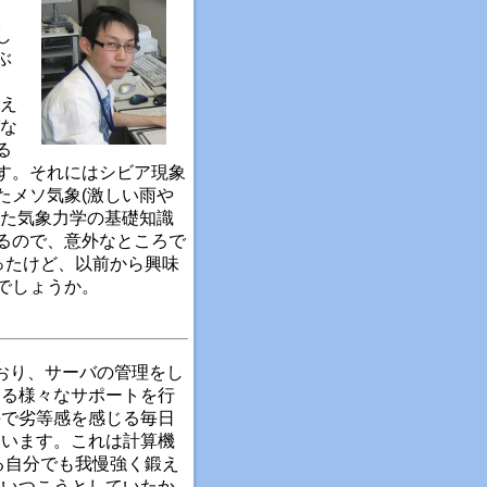
、
し
ぶ
例え
ばな
る
す。それにはシビア現象
たメソ気象(激しい雨や
得た気象力学の基礎知識
るので、意外なところで
ったけど、以前から興味
でしょうか。
おり、サーバの管理をし
わる様々なサポートを行
手で劣等感を感じる毎日
ています。これは計算機
る自分でも我慢強く鍛え
追いつこうとしていたか