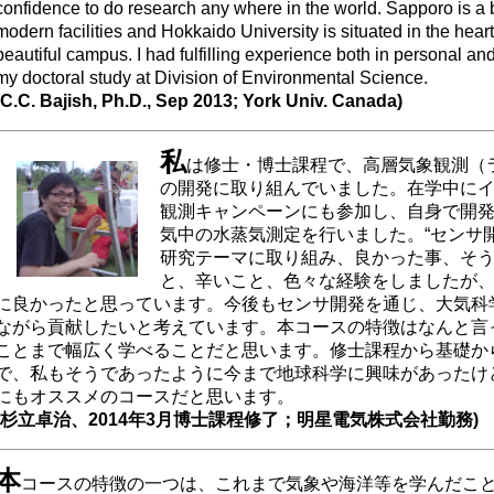
confidence to do research any where in the world. Sapporo is a be
modern facilities and Hokkaido University is situated in the heart 
beautiful campus. I had fulfilling experience both in personal an
my doctoral study at Division of Environmental Science.
(C.C. Bajish, Ph.D., Sep 2013; York Univ. Canada)
私
は修士・博士課程で、高層気象観測（
の開発に取り組んでいました。在学中にイン
観測キャンペーンにも参加し、自身で開
気中の水蒸気測定を行いました。“センサ
研究テーマに取り組み、良かった事、そ
と、辛いこと、色々な経験をしましたが
に良かったと思っています。今後もセンサ開発を通じ、大気科
ながら貢献したいと考えています。本コースの特徴はなんと言
ことまで幅広く学べることだと思います。修士課程から基礎か
で、私もそうであったように今まで地球科学に興味があったけ
にもオススメのコースだと思います。
(杉立卓治、2014年3月博士課程修了；明星電気株式会社勤務)
本
コースの特徴の一つは、これまで気象や海洋等を学んだこ