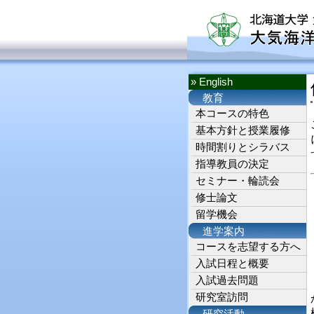
» English
教育
本コースの特色
基本方針と授業履修
時間割りとシラバス
指導教員の決定
セミナー・輪読会
修士論文
留学機会
進学案内
コースを志望する方へ
入試日程と概要
入試過去問題
研究室訪問