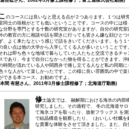
(遊佐稔さん、2002年3月修士課程修了；富士通株式会社勤務)
こ
のコースには良いなと思える点が２つあります。１つは研
室同士の垣根がとても低いということです。コースの中には様
な分野を専門とする十数の研究室がありますが、自分の研究室
外の教官の方に相談や話を聞きに行っても皆さん嫌な顔ひとつ
ず、よく来たなという感じで話をきいてくださいます。もう１
の良い点は他の大学から入学してくる人が多いということです
それは即ち色々な地域で暮らしていた人たちと交流できるチャ
スであり、今まで自分になかった物を得ることができます。沖
の時間が流れている人や関西弁で捲し立てる人など私の同期に
色々な人がいて楽しかったです。この様に良い雰囲気の中で楽
ができる本コース。お勧めですよ。
(本間 有慈さん、2011年3月修士課程修了；北海道庁勤務)
修
士論文では、 融解期における海氷の内部
研究しました。その過程で、 冬の北海道サ
て海氷コアを取ったり、放射フラックス を測
で結晶構造を観察したり、（おいしい牡蠣を
な貴重な体験をさせて頂きました。また、自