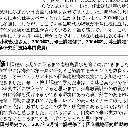
らだと思います。また、修士課程1年の研
観測に参加という貴重な体験をさせて頂きました。海洋学に興
さらに今の仕事のベースとなり生かされています。2010年には
に参加しましたが、ここでも学生時代の経験が非常に役に立ち
時代の経験が直接生かされていると、強く感じています。この
洋学に興味を持つ事は無かったですし、現在の仕事に就く事は
(小野数也さん、2003年3月修士課程修了、2004年9月博士
学研究所 技術専門職員)
修
士課程から現在に至るまで南極底層水を追い続けてきまし
在学中には海外の第一線の研究者と議論するチャンスを数多く
だき、オーストラリア主催の国際南極海氷観測にも参加させて
だきました。修士・博士課程で学んだ事は、直球ど真ん中で卒
の研究生活に役立っていると思います。指導教員以外の教員か
十分に指導を受ける事ができる環境にあった事、熱意のあるP
先輩・同期に恵まれていた事、レベルの高いセミナーに鍛えら
事の三点は、必ずしもどこの大学・研究室にあるものではない
的な強みと感じました。これらにより、自身の本来の実力では
できないところまで引き上げてもらったと思います。
(田村岳史さん、2007年3月博士課程修了；国立極地研究所 助教