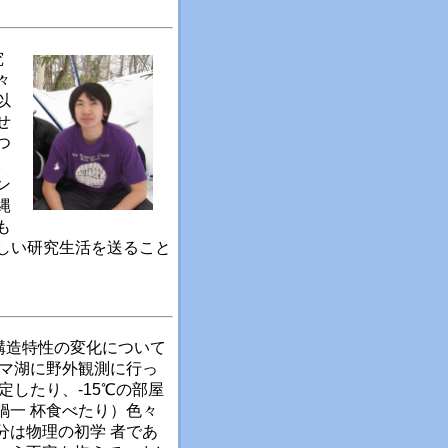
究
々
以
せ
つ
。
ン
縄
も
しい研究生活を送ること
構造特性の変化について
ロマ湖に野外観測に行っ
定したり、-15℃の部屋
鍋一 杯食べたり）色々
分は物理の初学 者であ