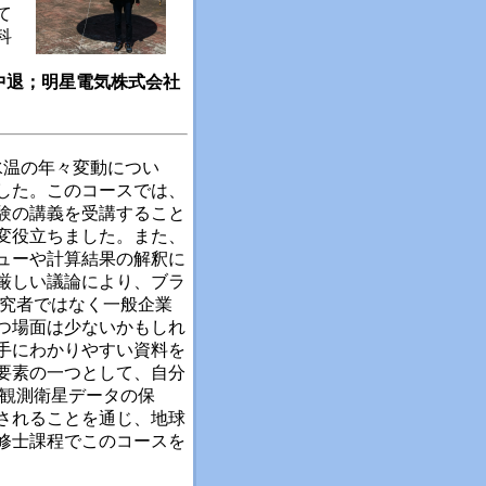
て
科
課程中退；明星電気株式会社
水温の年々変動につい
した。このコースでは、
験の講義を受講すること
変役立ちました。また、
ューや計算結果の解釈に
厳しい議論により、ブラ
研究者ではなく一般企業
つ場面は少ないかもしれ
手にわかりやすい資料を
要素の一つとして、自分
球観測衛星データの保
されることを通じ、地球
修士課程でこのコースを