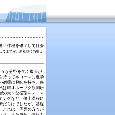
博士課程を修了して社会
後してますが、新着順に掲載し
様々な分野を学ぶ機会が
を持って本コースに進学
の循環に興味を持ち、修
私は環オホーツク観測研
層の大きな循環をテーマ
ミングなど、修士課程に
安だらけでしたが、基礎
。これは、周囲の方々が
たり、また自分も情報を