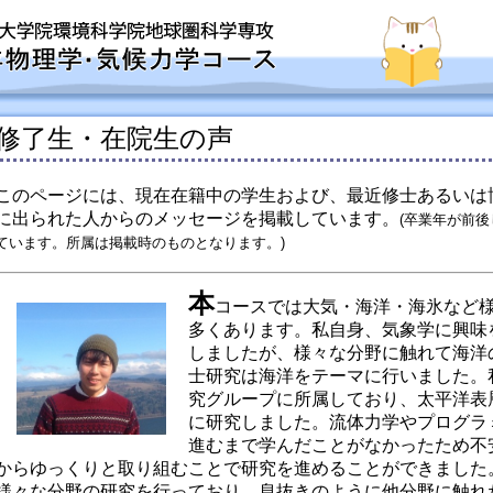
修了生・在院生の声
このページには、現在在籍中の学生および、最近修士あるいは
に出られた人からのメッセージを掲載しています。
(卒業年が前
ています。所属は掲載時のものとなります。)
本
コースでは大気・海洋・海氷など
多くあります。私自身、気象学に興味
しましたが、様々な分野に触れて海洋
士研究は海洋をテーマに行いました。
究グループに所属しており、太平洋表
に研究しました。流体力学やプログラ
進むまで学んだことがなかったため不
からゆっくりと取り組むことで研究を進めることができました
様々な分野の研究を行っており、息抜きのように他分野に触れ