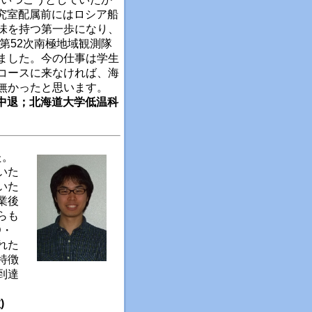
究室配属前にはロシア船
味を持つ第一歩になり、
第52次南極地域観測隊
ました。今の仕事は学生
コースに来なければ、海
無かったと思います。
課程中退；北海道大学低温科
た。
いた
いた
業後
らも
D・
れた
特徴
到達
)