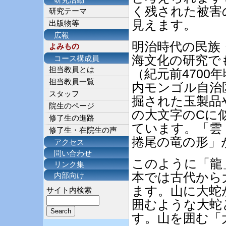
研究活動
く残された被害
研究テーマ
見えます。
出版物等
広報
明治時代の民族
よみもの
海文化の研究で
コース構成員
担当教員とは
（紀元前4700
担当教員一覧
内モンゴル自治
スタッフ
掘された玉製品
院生のページ
の大文字のCに
修了生の進路
ています。「雲
修了生・在院生の声
捲尾の竜の形」
アクセス
問い合わせ
このように「龍
リンク集
本では古代から
内部向け
ます。山に大蛇
サイト内検索
囲むような大蛇
す。山を囲む「