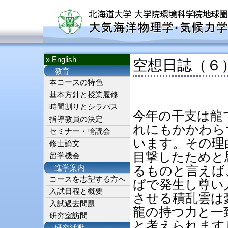
» English
空想日誌（６
教育
本コースの特色
基本方針と授業履修
時間割りとシラバス
今年の干支は龍
指導教員の決定
れにもかかわら
セミナー・輪読会
います。その理
修士論文
目撃したためと
留学機会
るものと言えば
進学案内
コースを志望する方へ
ばで発生し尊い
入試日程と概要
させる積乱雲は
入試過去問題
龍の持つ力と一
研究室訪問
と考えられますし