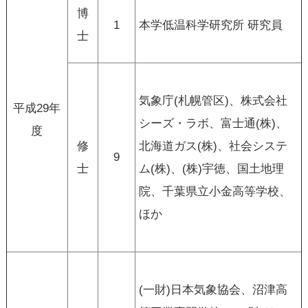
博
1
本学低温科学研究所 研究員
士
気象庁(札幌管区)、株式会社
平成29年
シーズ・ラボ、富士通(株)、
度
修
北海道ガス(株)、社会システ
9
士
ム(株)、(株)宇徳、国土地理
院、千葉県立小金高等学校、
ほか
(一財)日本気象協会、沼津高