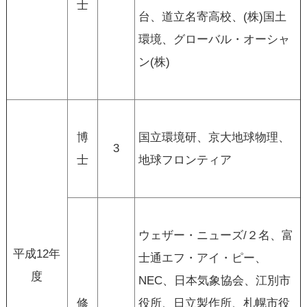
士
台、道立名寄高校、(株)国土
環境、グローバル・オーシャ
ン(株)
博
国立環境研、京大地球物理、
3
士
地球フロンティア
ウェザー・ニューズ/２名、富
平成12年
士通エフ・アイ・ピー、
度
NEC、日本気象協会、江別市
修
役所、日立製作所、札幌市役