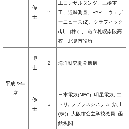
工コンサルタンツ、三菱重
修
11
工、近畿測量、PAP、 ウェザ
士
ーニューズ(2)、グラフィック
(以上(株)) 、 道立札幌南陵高
校、北見市役所
博
2
海洋研究開発機構
士
平成23年
度
日本電気(NEC), 明星電気, 二
修
6
トリ, ラプラスシステム (以上
士
(株)), 大阪市公立学校教員, 函
館税関