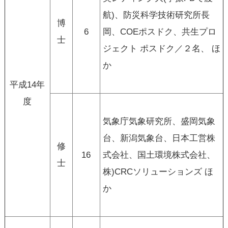
航)、防災科学技術研究所長
博
6
岡、COEポスドク、共生プロ
士
ジェクト ポスドク／２名、 ほ
か
平成14年
度
気象庁気象研究所、盛岡気象
台、新潟気象台、日本工営株
修
16
式会社、国土環境株式会社、
士
株)CRCソリューションズ ほ
か