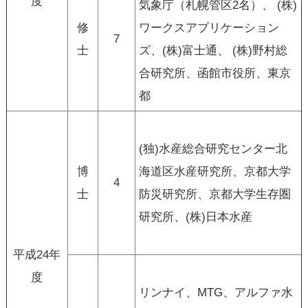
度
気象庁（札幌管区2名）、 (株)
修
ワークスアプリケーション
7
士
ズ、(株)富士通、 (株)野村総
合研究所、函館市役所、東京
都
(独)水産総合研究センター北
博
海道区水産研究所、京都大学
4
士
防災研究所、京都大学生存圏
研究所、(株)日本水産
平成24年
度
リンナイ、MTG、アルファ水