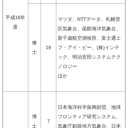
平成16年
マツダ、NTTデータ、札幌管
度
区気象台、函館海洋気象台、
新千歳航空測候所、富士通エ
修
19
フ・アイ・ピー、(株)インテ
士
ック、明治安田システムテク
ノロジー
ほか
日本海洋科学振興財団、地球
博
フロンティア研究システム、
7
士
気象庁釧路地方気象台、日本