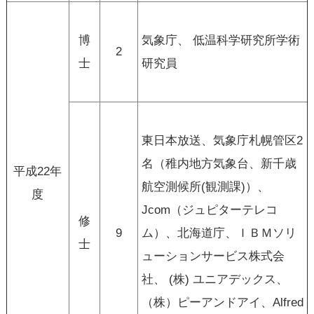
博
気象庁、 低温科学研究所学術
2
士
研究員
東日本放送、気象庁札幌管区2
名（稚内地方気象台、新千歳
平成22年
航空測候所(観測課)）、
度
Jcom（ジュピターテレコ
修
9
ム）、北海道庁、ＩＢＭソリ
士
ューションサービス株式会
社、 (株) ユニアデックス、
（株）ピーアンドアイ、Alfred