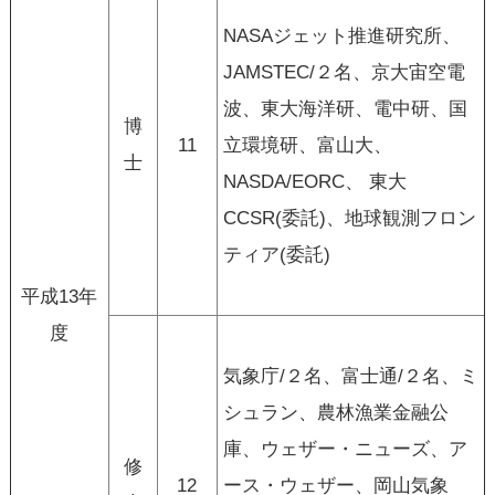
NASAジェット推進研究所、
JAMSTEC/２名、京大宙空電
波、東大海洋研、電中研、国
博
11
立環境研、富山大、
士
NASDA/EORC、 東大
CCSR(委託)、地球観測フロン
ティア(委託)
平成13年
度
気象庁/２名、富士通/２名、ミ
シュラン、農林漁業金融公
庫、ウェザー・ニューズ、ア
修
12
ース・ウェザー、岡山気象