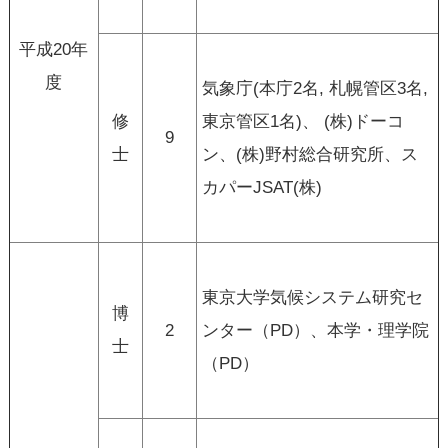
平成20年
度
気象庁(本庁2名, 札幌管区3名,
修
東京管区1名)、 (株)ドーコ
9
士
ン、(株)野村総合研究所、ス
カパーJSAT(株)
東京大学気候システム研究セ
博
2
ンター（PD）、本学・理学院
士
（PD）