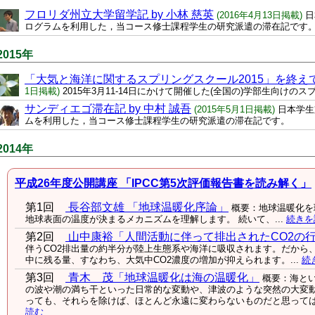
フロリダ州立大学留学記 by 小林 慈英
(2016年4月13日掲載)
日
ログラムを利用した，当コース修士課程学生の研究派遣の滞在記です
2015年
「大気と海洋に関するスプリングスクール2015」を終えて 
1日掲載)
2015年3月11-14日にかけて開催した(全国の)学部生向け
サンディエゴ滞在記 by 中村 誠吾
(2015年5月1日掲載)
日本学生
ムを利用した，当コース修士課程学生の研究派遣の滞在記です。
2014年
平成26年度公開講座 「IPCC第5次評価報告書を読み解く」
第1回
長谷部文雄 「地球温暖化序論」
概要：地球温暖化を
地球表面の温度が決まるメカニズムを理解します。 続いて、...
続きを
第2回
山中康裕「人間活動に伴って排出されたCO2の
伴うCO2排出量の約半分が陸上生態系や海洋に吸収されます。だから
中に残る量、すなわち、大気中CO2濃度の増加が抑えられます。...
続
第3回
青木 茂「地球温暖化は海の温暖化」
概要：海と
の波や潮の満ち干といった日常的な変動や、津波のような突然の大変
っても、それらを除けば、ほとんど永遠に変わらないものだと思ってはい
読む