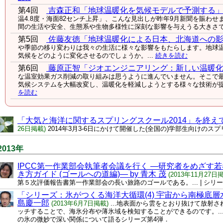
第4回
吉森正和「地球温暖化を気候モデルで予測する
温4.8度・海面82センチ上昇」、こんな見出しが昨年9月新聞を賑わ
間の生活や安全、生態系や生物多様性に深刻な影響を与えうる大きさです
第5回
佐藤友徳「地球温暖化による日本、北海道への
や季節の移り変わりは我々の生活に様々な影響をもたらします。地球
気候をどのように変化させるのでしょうか。...
続きを読む
第6回
藤原正智「ジオエンジニアリング：新しい温暖
な温室効果ガス削減の取り組みは思うように進んでいません。そこで最
気候システムを大幅改変し、温暖化を軽減しようとする様々な技術が提案
を読む
「大気と海洋に関するスプリングスクール2014」を終えて 
26日掲載)
2014年3月3-6日にかけて開催した(全国の)学部生向けの
2013年
IPCC第一作業部会執筆者会議を行く —研究者をめざす
き方ガイド (ゴールへの道編)— by 青木 茂
(2013年11月27日
第５次評価報告書第一作業部会の長い旅路のゴールである。... | シリ
「シリーズ：氷がつくる海洋大循環(4) 宇宙から南極底層水
島慶一郎
(2013年6月7日掲載)
...地表面から雲をとおり抜けて放射
ッチすることで、海氷分布や薄氷域を検知することができるのです。...
の氷の微妙で深い関係について語るシリーズ第4弾．