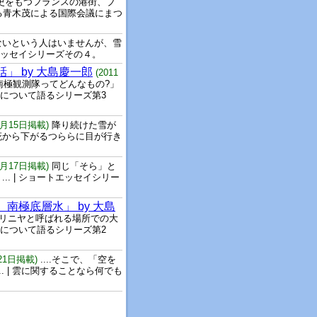
史をもつフランスの港街、ブ
究する青木茂による国際会議にまつ
ないという人はいませんが、雪
トエッセイシリーズその４。
」 by 大島慶一郎
(2011
南極観測隊ってどんなもの?」
係について語るシリーズ第3
年4月15日掲載)
降り続けた雪が
庇から下がるつららに目が行き
年3月17日掲載)
同じ「そら」と
. | ショートエッセイシリー
南極底層水」 by 大島
ポリニヤと呼ばれる場所での大
係について語るシリーズ第2
月21日掲載)
....そこで、「空を
 | 雲に関することなら何でも