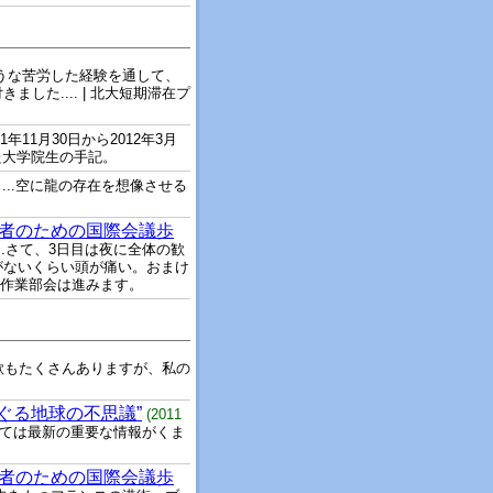
のような苦労した経験を通して、
た.... | 北大短期滞在プ
11年11月30日から2012年3月
した大学院生の手記。
)
...空に龍の存在を想像させる
若者のための国際会議歩
...さて、3日目は夜に全体の歓
がないくらい頭が痛い。おまけ
)の作業部会は進みます。
歌もたくさんありますが、私の
ぐる地球の不思議”
(2011
しては最新の重要な情報がくま
若者のための国際会議歩