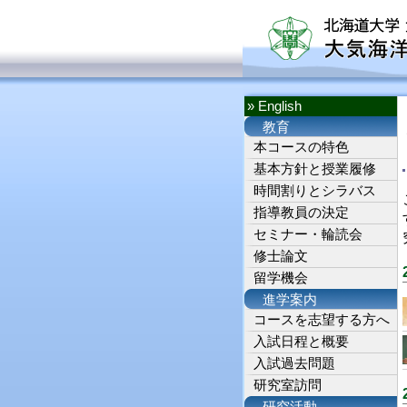
» English
教育
本コースの特色
基本方針と授業履修
時間割りとシラバス
指導教員の決定
セミナー・輪読会
修士論文
留学機会
進学案内
コースを志望する方へ
入試日程と概要
入試過去問題
研究室訪問