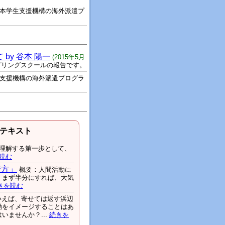
本学生支援機構の海外派遣プ
。
by 谷本 陽一
(2015年5月
のスプリングスクールの報告です。
支援機構の海外派遣プログラ
テキスト
理解する第一歩として、
読む
行方」
概要：人間活動に
、まず半分にすれば、大気
きを読む
いえば、寄せては返す浜辺
動をイメージすることはあ
ませんか？...
続きを