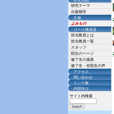
研究活動
研究テーマ
出版物等
広報
よみもの
コース構成員
担当教員とは
担当教員一覧
スタッフ
院生のページ
修了生の進路
修了生・在院生の声
アクセス
問い合わせ
リンク集
内部向け
サイト内検索