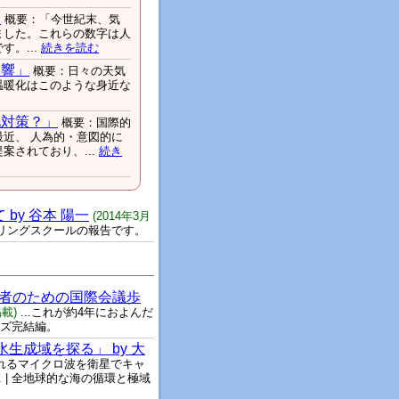
」
概要：「今世紀末、気
せました。これらの数字は人
。...
続きを読む
影響」
概要：日々の天気
温暖化はこのような身近な
化対策？」
概要：国際的
近、 人為的・意図的に
されており、...
続き
by 谷本 陽一
(2014年3月
スプリングスクールの報告です。
若者のための国際会議歩
掲載)
...これが約4年におよんだ
ーズ完結編。
生成域を探る」 by 大
されるマイクロ波を衛星でキャ
 | 全地球的な海の循環と極域