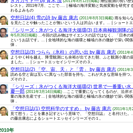
き方ガイド— by 青木 茂
(2011年8月12日掲載)
潮位観測の長い歴
レスト。2011年7月、ここで..... | 極域の海洋変動と気候変動を研
わるよみもの
空想日誌(4) 雪の詩 by 藤吉 康志
(2011年8月3日掲載)
雨を知ら
を見たことや触ったことが無いという人は沢山います。... | ショー
「シリーズ：氷がつくる海洋大循環(3) 日本南極観測隊の話
年5月26日掲載)
...今回の読み物はサイエンスの話ではなく、「日本の
というお話です。... | 全地球的な海の循環と極域の氷の微妙で深い関
弾．
空想日誌(3) つらら（氷柱）の思い出 by 藤吉 康志
(2011
ようやく峠を越え、降雪観測にも余裕が出てきた朝、ふと観測小屋の
ました。... | ショートエッセイシリーズその３。
空想日誌(2) 「空、宙、天」と「雲」 by 藤吉 康志
(2011
読める空と宙は互いに異なった部首を持ち、これが大きな意味を持つ。..
ズその２。
「シリーズ：氷がつくる海洋大循環(2) 世界で一番重い水、
慶一郎
(2011年3月14日掲載)
...ここで重要になってくるのが、沿岸
量の海氷生産です... | 全地球的な海の循環と極域の氷の微妙で深い関
弾．
「空想日誌(1) 空想科学のすすめ」 by 藤吉 康志
(2011年1
見て想う」ことを書き記すという意味で、「空想日誌」 と名付けた。...
の藤吉康志によるショートエッセイシリーズその１。
2010年