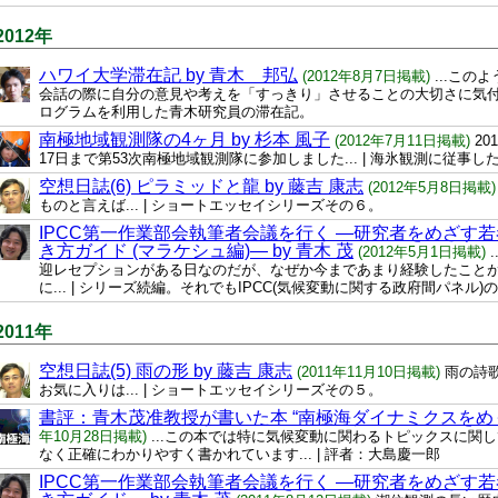
2012年
ハワイ大学滞在記 by 青木 邦弘
(2012年8月7日掲載)
...こ
会話の際に自分の意見や考えを「すっきり」させることの大切さに気付きまし
ログラムを利用した青木研究員の滞在記。
南極地域観測隊の4ヶ月 by 杉本 風子
(2012年7月11日掲載)
20
17日まで第53次南極地域観測隊に参加しました... | 海氷観測に従事
空想日誌(6) ピラミッドと龍 by 藤吉 康志
(2012年5月8日掲載
ものと言えば... | ショートエッセイシリーズその６。
IPCC第一作業部会執筆者会議を行く —研究者をめざす
き方ガイド (マラケシュ編)— by 青木 茂
(2012年5月1日掲載)
迎レセプションがある日なのだが、なぜか今まであまり経験したこと
に... | シリーズ続編。それでもIPCC(気候変動に関する政府間パネル
2011年
空想日誌(5) 雨の形 by 藤吉 康志
(2011年11月10日掲載)
雨の詩
お気に入りは... | ショートエッセイシリーズその５。
書評：青木茂准教授が書いた本 “南極海ダイナミクスをめ
年10月28日掲載)
...この本では特に気候変動に関わるトピックスに関
なく正確にわかりやすく書かれています... | 評者：大島慶一郎
IPCC第一作業部会執筆者会議を行く —研究者をめざす