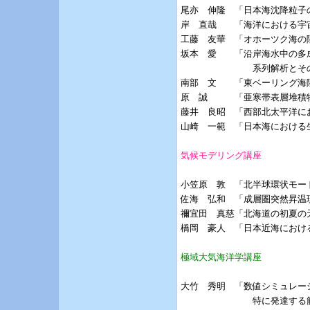
尾亦　伸隆　「日本海沈降粒子
岸　直哉　　「海洋における宇宙
工藤　友華　「オホーツク海の
坂本　愛　　「沿岸海水中の多
             系列解析とそ
南部　文　　「東ベーリング海
原　誠　　　「亜寒帯表層堆積物
藤井　良昭　「西部北太平洋に
山崎　一範　「日本海における
気候モデリング講座
小笠原　敦　「北半球環状モー
佐海　弘和　「成層圏突然昇温現
禰宜田　真慈「北海道の初夏の
橋岡　豪人　「日本近海におけ
極域大気海洋学講座
大竹　秀明　「数値シミュレー
             特に発達す