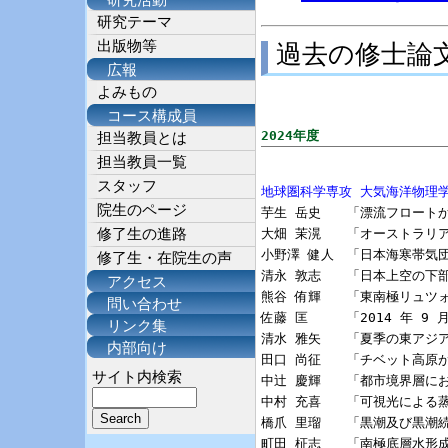
研究活動
研究テーマ
出版物等
過去の修士論
広報
よみもの
コース構成員
2024年度
担当教員とは
担当教員一覧
スタッフ
地球圏科学専攻 大気海洋物理
院生のページ

芋生 岳史　　「漂流フロート
修了生の進路
大畑 茉滉　　「オーストラリア
小野澤 健人　「日本海寒帯気団収
修了生・在院生の声
清永 敦志　　「日本上空の下部
アクセス
熊谷 侑輝　　「東南極リュツ
問い合わせ
佐藤 匡　　　「2014 年 9
リンク集
清水 雅矢　　「夏季の東アジ
内部向け
田口 尚征　　「チベット高原
サイト内検索
中辻 慶輝　　「都市境界層に
中村 充喜　　「可視光による
橋爪 里瑠　　「黒潮及び黒潮続
町田 柾志　　「南極底層水形