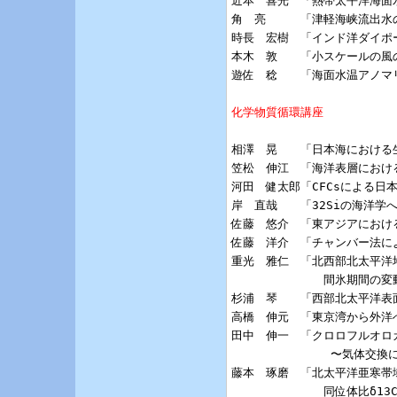
近本　喜光　「熱帯太平洋海面
角　亮　　　「津軽海峡流出水の
時長　宏樹　「インド洋ダイポ
本木　敦　　「小スケールの風の
遊佐　稔　　「海面水温アノマ
化学物質循環講座
相澤　晃　　「日本海における生
笠松　伸江　「海洋表層における
河田　健太郎「CFCsによる日
岸　直哉　　「32Siの海洋学
佐藤　悠介　「東アジアにおける
佐藤　洋介　「チャンバー法に
重光　雅仁　「北西部北太平洋
             間氷期間の変
杉浦　琴　　「西部北太平洋表面
高橋　伸元　「東京湾から外洋へ
田中　伸一　「クロロフルオロ
              〜気体
藤本　琢磨　「北太平洋亜寒帯域
             同位体比δ13