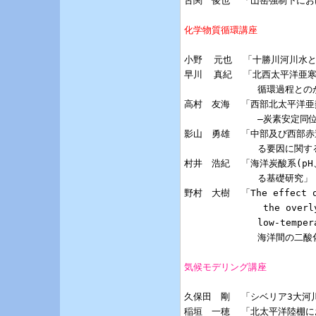
古関　俊也  「山岳強制下にお
化学物質循環講座
小野  元也  「十勝川河川水
早川  真紀  「北西太平洋亜
             循環過程と
高村　友海  「西部北太平洋亜
             —炭素安定
影山　勇雄  「中部及び西部赤
             る要因に関す
村井　浩紀  「海洋炭酸系(p
             る基礎研究」

野村　大樹  「The effect of 
              the overl
             low-temp
             海洋間
気候モデリング講座
久保田　剛  「シベリア3大河
稲垣　一穂  「北太平洋陸棚に