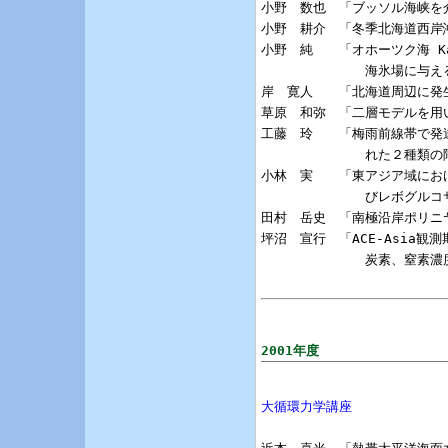
小野　数也　「ブッソル海峡を
小野　耕介　「冬季北海道西岸
小野　純　　「オホーツク海 Kas
             海氷場に与え
岸　寛人　　「北海道周辺に発
草原　和弥　「二層モデルを用
工藤　玲　　「梅雨前線帯で発
             れた２種
小林　実　　「東アジア域にお
             びレボグル
田村　岳史　「南極沿岸ポリニ
坪沼　宣行　「ACE-Asia観
             炭素、窒
2001年度
大循環力学講座