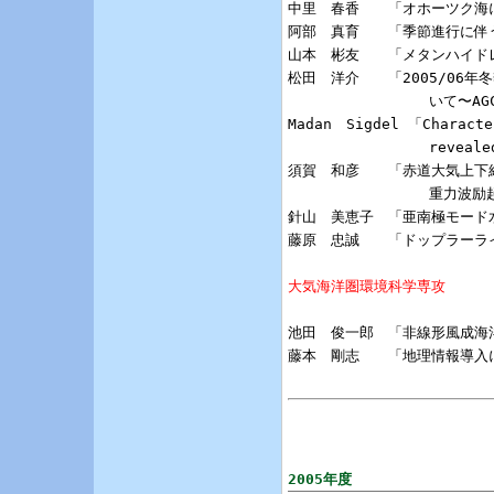
中里　春香　　「オホーツク海
阿部　真育　　「季節進行に伴
山本　彬友　　「メタンハイド
松田　洋介　　「2005/06
                いて
Madan　Sigdel 「Character
                reveale
須賀　和彦　　「赤道大気上下結合
                重力波
針山　美恵子　「亜南極モード
藤原　忠誠　　「ドップラーラ
大気海洋圏環境科学専攻
池田　俊一郎　「非線形風成海
藤本　剛志　　「地理情報導入
2005年度