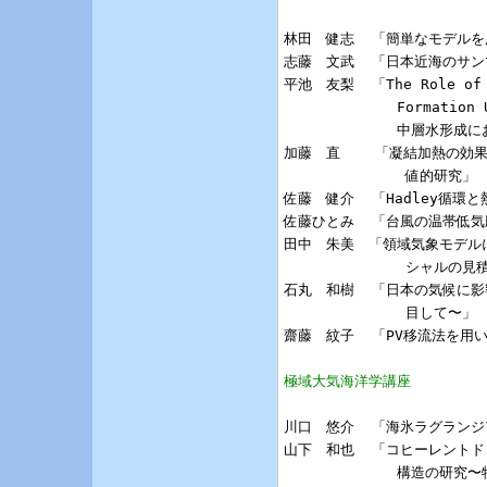
林田　健志  「簡単なモデルを
志藤　文武  「日本近海のサン
平池　友梨  「The Role of Se
             Formation
             中層水
加藤　直    「凝結加熱の効
              値的研究」

佐藤　健介  「Hadley循環
佐藤ひとみ  「台風の温帯低気
田中　朱美　「領域気象モデル
              シャルの見
石丸　和樹  「日本の気候に影
              目して〜」

齋藤　紋子  「PV移流法を用
極域大気海洋学講座
川口　悠介  「海氷ラグランジ
山下　和也  「コヒーレントド
             構造の研