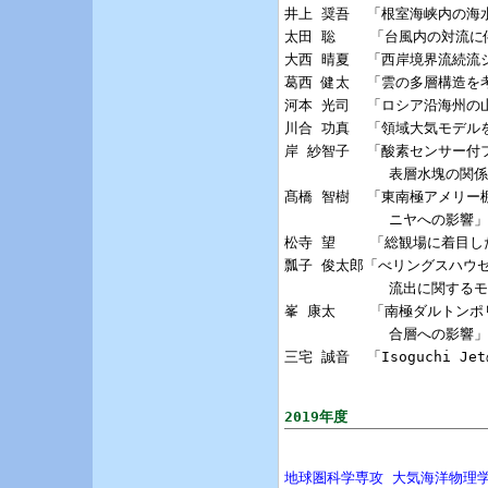
井上 奨吾  「根室海峡内の海
太田 聡    「台風内の対流
大西 晴夏  「西岸境界流続流
葛西 健太  「雲の多層構造を
河本 光司  「ロシア沿海州の
川合 功真  「領域大気モデルを用
岸 紗智子  「酸素センサー付
            表層水塊の関係
髙橋 智樹  「東南極アメリー
            ニヤへの影響」

松寺 望    「総観場に着目
瓢子 俊太郎「べリングスハウ
            流出に関する
峯 康太    「南極ダルトン
            合層への影響」

三宅 誠音  「Isoguchi Je
2019年度
地球圏科学専攻 大気海洋物理