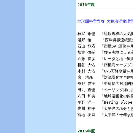
2016年度
地球圏科学専攻 大気海洋物理
秋武 琢也  「総観規模の大気
淺野 稜    「西岸境界流続
石山 惇応  「衛星SAR画像
加渡 佑輔  「数値実験による
近藤 春彦  「レーダと地上観
柑谷 大佑  「南極海ケープダ
木村 光佑  「GPS可降水量
席　浩森   「対流圏化学再解
舘野 愛実  「中緯度の対流圏
田丸 直也  「ベーリング海に
八田 和奏  「地球温暖化の停
平野 洋一  「Bering Slo
光川 祐平  「太平洋の塩分と
宮地 友麻  「太平洋の十年規
2015年度