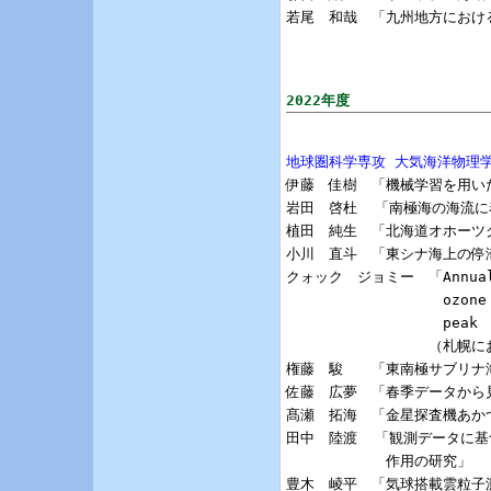
若尾　和哉　「九州地方におけ
2022年度
地球圏科学専攻 大気海洋物理

伊藤　佳樹　「機械学習を用い
岩田　啓杜  「南極海の海流に着
植田　純生　「北海道オホーツ
小川　直斗　「東シナ海上の停
クォック　ジョミー　「Annual and
　　　　　　　　　　　ozone in S
　　　　　　　　　　　peak 

　　　　　　　　　　（札幌に
権藤　駿　　「東南極サブリナ
佐藤　広夢　「春季データから
髙瀬　拓海　「金星探査機あか
田中　陸渡  「観測データに基づ
　　　　　　　作用の研究」

豊木　崚平　「気球搭載雲粒子測定