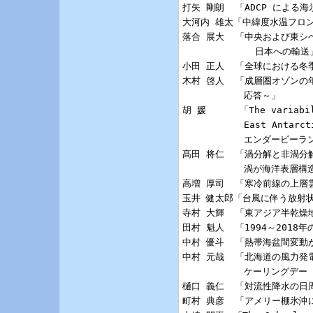
打矢 剛朗  「ADCP による
大河内 雄太「中緯度水温フロン
落合 展大  「中央および東シ
             日本への輸送」
小田 正人  「全球における冬
木村 啓人  「成層圏オゾンの
           応答～」 

胡 媛      「The variabili
           East Anta
           エンダービーラ
髙田 将仁  「渦分解と非渦分
           渦が海洋表層
高増 厚司  「寒冷前線の上層
玉井 健太郎「台風に伴う放射状
寺村 大輝  「東アジア半乾燥
田村 魁人  「1994～201
中村 優斗  「熱帯海盆間変動
中村 元哉  「北海道の風力発電
           ケーリングデー
樋口 義仁  「対流性降水の日
町村 典彦  「アメリー棚氷沖