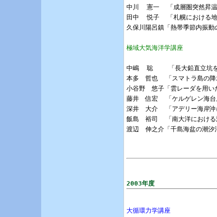
中川  憲一  「成層圏突然昇
田中  悦子  「札幌における
久保川陽呂鎮「熱帯季節内振動
極域大気海洋学講座
中嶋  聡    「長大鉛直立
本多　哲也  「スマトラ島の降
小谷野　悠子「雲レーダを用い
藤井　信宏  「ケルゲレン海台
深井　大介  「アデリー海岸沖
飯島　裕司  「南大洋における
渡辺　伸之介「千島海盆の潮汐
2003年度
大循環力学講座