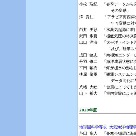
小松 瑞紀  「春季データから
             その変動」

澤 貴仁    「アラビア海西
             年々変動
白井 美彰  「水蒸気起源に着
武田 歩夏  「極低気圧の将来
出口 洋海  「太平洋・インド
             及び、経
成田 健志  「南極海エンダー
丹羽 修二  「海洋成層状態に
平田 駿樹  「何が棚氷の形を
柳原 脩臣  「観測システムシ
             データ同
八幡 大睦  「台風によっても
山下 裕大  「室内実験による海氷
2020年度
地球圏科学専攻 大気海洋物理

芦田 隼人  「亜寒帯循環に