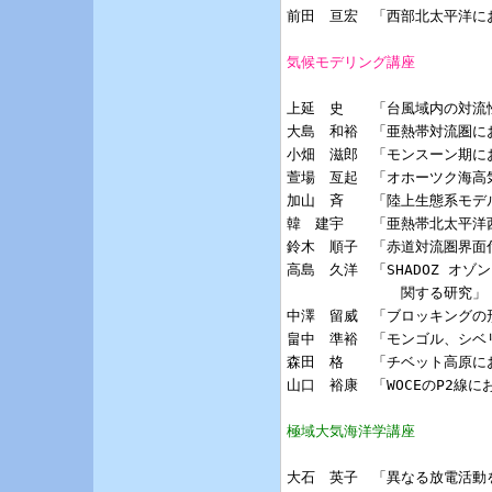
前田　亘宏　「西部北太平洋に
気候モデリング講座
上延　史　　「台風域内の対流性
大島　和裕　「亜熱帯対流圏にお
小畑　滋郎　「モンスーン期にお
萱場　亙起　「オホーツク海高気
加山　斉　　「陸上生態系モデル
韓　建宇　　「亜熱帯北太平洋
鈴木　順子　「赤道対流圏界面
高島　久洋　「SHADOZ オ
             関する研究」

中澤　留威　「ブロッキングの形
畠中　準裕　「モンゴル、シベ
森田　格　　「チベット高原に
山口　裕康　「WOCEのP2線
極域大気海洋学講座
大石　英子　「異なる放電活動