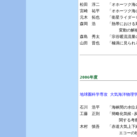
松田　淳二　　「オホーツク海の
宮崎　祐平　　「オホーツク海
元木　拓也　　「衛星ライダー
森岡　浩　　　「熱帯における対
                変動の解
森島　秀太　　「宗谷暖流流量の
山田　晋也　　「極渦に見られ
2006年度
地球圏科学専攻 大気海洋物理
石川　浩平　　「海峡間の水位
工藤　正則　　「簡略化気候-
                関する考
木村　慎吾　　「赤道大気上下結合
                エコ