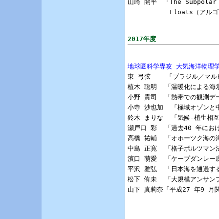
山崎 開平　「The Subpolar Gy
　　　　　　 Floats（ア
2017年度
地球圏科学専攻 大気海洋物理

東 弓弦    「ブラジル／
植木 聡明  「温暖化による海
小野 貴司  「熱帯での観測デ
小寺 沙也加  「極域オゾンと
鈴木 まりな  「気候-植生相
瀬戸口 彩  「過去40 年に
高橋 祐輔  「オホーツク海の
中島 正寛  「格子ボルツマン
濱口 萌愛  「ケープダンレー
平沢 雅弘  「日本海を通過す
松下 侑未  「大規模アンサ
山下 真莉奈「平成27 年9 