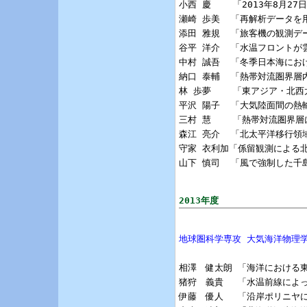
小西 慶    「2013年8月2
瀬崎 歩美  「再解析データを
添田 雅規  「旅客機の観測デ
谷平 洋介  「水温フロントが
中村 誠吾  「冬季日本海にお
納口 泰輔  「熱帯対流圏界層
林 歩夢    「東アジア・北
平沢 陽子  「大気陸面間の熱
三村 慧    「熱帯対流圏界層
森江 亮介  「北太平洋移行領
守家 衣利加「係留観測による北
山下 慎司  「風で強制した千
2013年度
地球圏科学専攻 大気海洋物理
相澤　健太朗 「海洋における
猪狩　義貴 　「水温前線によ
伊藤　優人 　「沿岸ポリニヤ