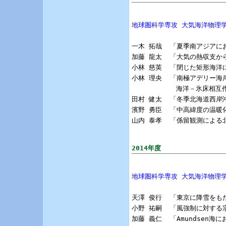
地球圏科学専攻 大気海洋物理
一木 拓哉  「夏季南アジアに
加藤 龍太  「大気の熱収支か
小林 慈英  「閉じた矩形海洋
小林 理央  「南極アデリー海
           海洋－氷床相互
田村 健太  「冬季北海道西岸
濱野 勇臣  「中高緯度の温暖
山内 泰孝  「係留観測による
2014年度
地球圏科学専攻 大気海洋物理
天澤 俊行  「東京に降雪をも
小野 祐嗣  「風強制に対する宗
加藤 義仁  「Amundsen