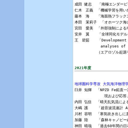
成田 健志　 「南極エンダービ
仁木　正義　「機械学習を用いた
藤本　海　　「海面熱フラック
本田　茉莉子　「オホーツク海
宮田　愛美　「外部強制による
安井　翼  　「全球同化モデル(E
王　碧茹  　「Development of
　　　　　　　analyses of tra
　　　　　　（エアロゾル起源
2021年度
地球圏科学専攻 大気海洋物理

臼井 知輝  「NPZD Fe
             現および応答」
内田 弘信  「晴天乱気流によ
大嶋 護    「超音波流速計 
川村 容明  「寒気吹き出しに
加藤 陸    「森林キャノピ
神田 晴哉  「過去60年間の