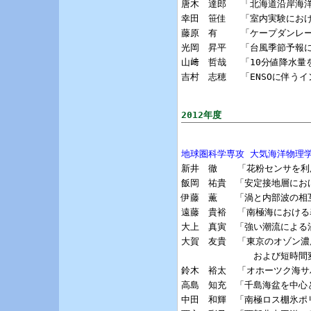
唐木　達郎 　「北海道沿岸海
幸田　笹佳 　「室内実験における
藤原　有 　　「ケープダンレ
光岡　昇平 　「台風季節予報に
山﨑　哲哉 　「10分値降水量
吉村　志穂 　「ENSOに伴う
2012年度
地球圏科学専攻 大気海洋物理

新井　徹  　「花粉センサを
飯岡　祐貴　「安定接地層にお
伊藤　薫　　「渦と内部波の相互
遠藤　貴裕  「南極海における
大上　真寅　「強い潮流による
大賀　友貴  「東京のオゾン濃
             および短
鈴木　裕太  「オホーツク海サ
高島　知充　「千島海盆を中心
中田　和輝　「南極ロス棚氷ポ