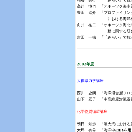
粕谷　英行　「「みらい」で観
高辻　慎也　「オホーツク海南
豊田　進介　「プロファイリン
             における海
向井　祐二　「オホーツク海北海
             動に関する研
吉田　一穂　「「みらい」で観
2002年度
大循環力学講座
西川　史朗　「海洋混合層フロ
山下　景子　「中高緯度対流圏
化学物質循環講座
朝日　知歩　「噴火湾における亜
大坪　有希　「海洋中のBaを用