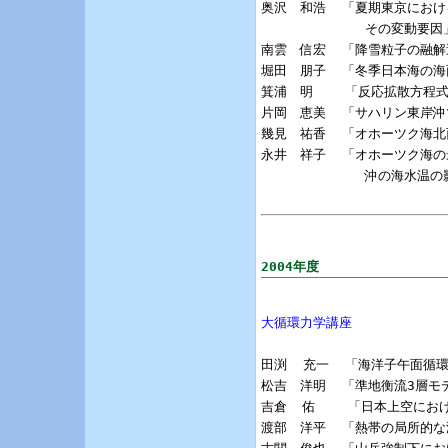
奥沢　和浩  「夏期東京におけ
             その変動要因」
南雲　信宏  「降雪粒子の融解
堀田　朋子  「冬季日本海の海
箕浦　明    「反応拡散方程
片岡　恵美  「サハリン東岸沖
幾見　祐香  「オホーツク海北
永井　祥子  「オホーツク海の
             沖の海水温の
2004年度
大循環力学講座
田渕  充一  「海洋子午面循
松吉　洋明  「準地衡流3層モ
吉倉  佑    「日本上空にお
渡部　洋平  「熱帯の局所的な