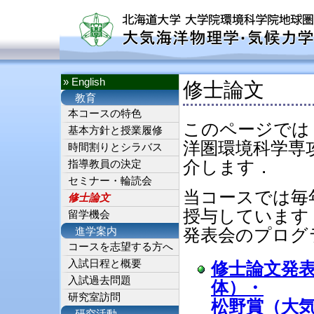
» English
修士論文
教育
本コースの特色
このページでは
基本方針と授業履修
洋圏環境科学専
時間割りとシラバス
介します．
指導教員の決定
セミナー・輪読会
当コースでは毎
修士論文
授与しています
留学機会
発表会のプログ
進学案内
コースを志望する方へ
入試日程と概要
修士論文発
入試過去問題
体）・
研究室訪問
松野賞（大