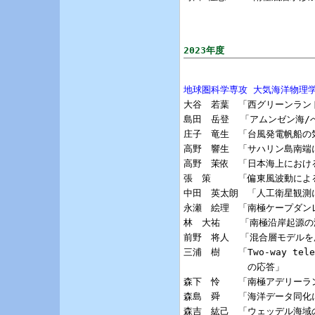
2023年度
地球圏科学専攻 大気海洋物理

大谷　若葉　「西グリーンラン
島田　岳登  「アムンゼン海/
庄子　竜生　「台風発電帆船の
高野　響生　「サハリン島南端
高野　茉依　「日本海上におけ
張　策　　　「偏東風波動によ
中田　英太朗　「人工衛星観測
永瀬　絵理　「南極ケープダン
林　大祐  　「南極沿岸起源の
前野　将人  「混合層モデルを
三浦　樹　　「Two-way te
　　　　　　　の応答」

森下　怜　　「南極アデリーラ
森島　舜　　「海洋データ同化
森吉　紘己　「ウェッデル海域の