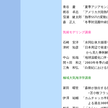
青谷　慶　　「夏季アジアモン
梶谷　卓志　「アメリカ大陸熱
窪瀬　健太郎「熱帯SSTの変動
森　正人　　「冬季対流圏中緯
気候モデリング講座
石崎　安洋　「水同位体大循環
津村　知彦　「日本周辺で発達する
            から見た事例解
中山　拓哉　「地球温暖化に伴
間々田　和之「2003年冬季の
三角　和弘　「白亜紀における
極域大気海洋学講座
家田　曜世　「森林が放出する
             −苫小牧
伊澤　祐輔　「カムチャッカ半
             よる過去3