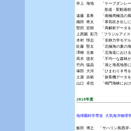

井上 海地   「ケープダン
            形成・変動過程
遠藤 直希   「南極周極流の
織田 将太   「寒気吹き出し
堅田 宏樹   「再解析データ
上西園 彩乃 「フラジルアイス
木村 惇志   「非静力学モデル
佐藤 堅太   「北極海の夏の
澤柳 元春   「北海道におけ
髙木 毬衣   「不均一な森林
竹内 猛晶   「渦と海底地形によ
塚田 大河   「ひまわり８号
土屋 吉範   「旅客機データ
山口 卓也   「鳴門海峡にお
2018年度
地球圏科学専攻 大気海洋物理
飯田 博之  「サハリン島西岸-K