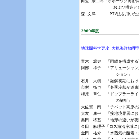
向笠 康二郎「オホーツク海沿
             および構造と
森 文洋    「PIV法を用い
2009年度
地球圏科学専攻 大気海洋物理
青木　篤史  「雨縞を構成する
阿部　祥子  「アリューシャン
              ション」

石井　大樹  「融解初期におけ
市村　拓也  「冬季冷却が道東
梅原　章仁  「ドップラーライ
              の解析」

大佐賀　南  「チベット高原の
大友　康平  「接地境界層にお
奥田　将基  「地形の違いが夜
金田　麻理子「ロス海沿岸域に
金田　祐介  「水蒸気の酸素・