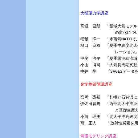
大循環力学講座
高垣　吾朗  「領域大気モデル
              の変化につ
稲飯　洋一  「水蒸気MATC
樋口　麻衣  「夏季中緯度北太
              レーション」
甲斐　浩平  「夏季黒潮続流域
小山　博司  「大気長周期変動
中井　剛    「SAGE2デー
化学物質循環講座
宮岡　憲裕  「札幌と石狩浜にお
伊佐田智規  「西部北太平洋亜
              と基礎生
小向　理美  「北太平洋高緯度
蒲　正人    「放射性炭素を
気候モデリング講座