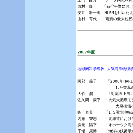
土門　優介  「データ同化を利
西村　隆    「石狩平野にお
安井　壯一郎「NLBMを用いた
山村　育代  「雨滴の最大粒径
2007年度
地球圏科学専攻 大気海洋物理
阿部　義子    「2006年H
                した突風
大竹　潤      「対流圏上
佐久間　康平　「大気大循環モ
                大規模
陶　泰典　　　「1.5層準地衡
内藤　智志　　「北海道におけ
浜元　陽平　　「オホーツク海
干場　康博　　「海洋の鉄循環