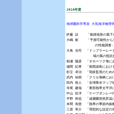
2010年度
地球圏科学専攻 大気海洋物理
伊藤 諒    「複雑地形の風
大嶋 彬    「予測可能性から見たLo
              の性能調
大角 光司  「ドップラーレー
             域の風の抵
柏瀬 陽彦  「オホーツク海に
城間 紀孝  「南西諸島におけ
杉立 卓治  「気候監視のため
武内 祐樹  「クリル海峡にお
田内 裕人  「全球降水マップ
寺尾 建哉  「東部熱帯太平洋
中山 佳洋  「ケープダンレー
平野 和也  「成層圏突然昇温
本間 有慈  「熱帯の季節内振
三原 草介  「理想的な設定の