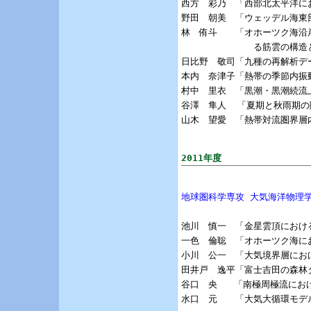
西方　彩乃　「西部北太平洋に
野田　朝美　「ウェッデル海東
林　侑斗　　「オホーツク海沿
             る筋雲の構
日比野　敬司「九種の再解析デ
本内　奈津子「熱帯の季節内振
村中　里衣　「黒潮・黒潮続流
谷澤　隼人  「夏期と秋雨期の
山木　望愛　「熱帯対流圏界層
2011年度
地球圏科学専攻 大気海洋物理
池川　慎一　「金星雲頂における
一色　倫聡　「オホーツク海におけ
小川　公一　「大気境界層にお
田井戸　逸平「富士吉田の森林
谷口　央   「南極周極流にお
水口　元　　「大気大循環モデ