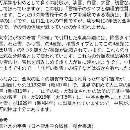
万葉集を初めとして多くの詩歌が、淡雪、白雪、大雪、初雪な
して扱っていますが、この歌は「雪粒子のタイプと物理的性質
います。これだけの降雪粒子のタイプを経験できる場所は、北
岸のはずです。山口生まれの中原ですが、幼少時に2年ほど金
ので、その時の体験が残っていたのかも知れません。
太宰治が彼の著書「津軽」で引用した東奥年鑑には、降雪タイ
雪、わた雪、みづ雪」の4種類、積雪タイプとしてこの4種類
ほり雪」の3つを加えた7種類が記載されています。これらの
正式な分類名として使われています。これらの分類表現は実体
ぶ雪の中、雪原を踏みしめて歩く人が目に浮かぶようです。中
たようですので、「ひどい吹雪」の様子などは彼から教わった
ちなみに、金沢の近くの加賀市で生まれ育った中谷宇吉郎が、
に開始したのは1932年（昭和7年）で、世界で初めて人工雪の製
年（昭和11年）、「山羊の歌」が出版されたのはその丁度中間の
松の名著「雨」が1916年（大正5年）に、中谷も参考にした
と雪」が1929年（昭和4年）に出版されていますので、中原
可能性は十分にあります。
参考
雪と氷の事典（日本雪氷学会監修、朝倉書店）