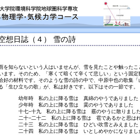
空想日誌（４） 雪の詩
雨を知らないという人はいませんが、雪を見たことや触ったこ
います。そのため、「寒くて暗くて辛くて悲しい」という固定
恰好の材料です。そのような雪の詩の中で、中原中也の歌集「
る「生ひ立ちの歌」が、私は好きです。以下はその一節です。
幼年時 私の上に降る雪は 真綿のやうでありました
少年時 私の上に降る雪は 霙のやうでありました
十七−十九 私の上に降る雪は 霰のやうに散りまし
二十−二十二 私の上に降る雪は 雹であるかと思は
二十三 私の上に降る雪は ひどい吹雪とみえました
二十四 私の上に降る雪は いとしめやかになりまし