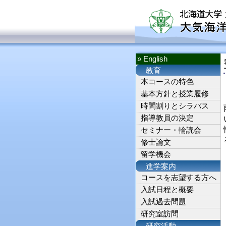
» English
教育
本コースの特色
基本方針と授業履修
時間割りとシラバス
指導教員の決定
セミナー・輪読会
修士論文
留学機会
進学案内
コースを志望する方へ
入試日程と概要
入試過去問題
研究室訪問