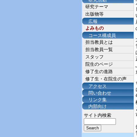
研究活動
研究テーマ
出版物等
広報
よみもの
コース構成員
担当教員とは
担当教員一覧
スタッフ
院生のページ
修了生の進路
修了生・在院生の声
アクセス
問い合わせ
リンク集
内部向け
サイト内検索