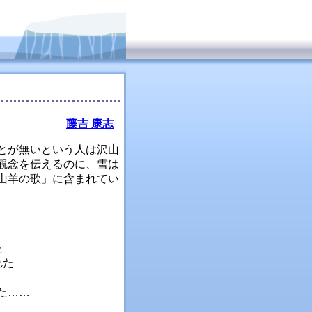
藤吉 康志
とが無いという人は沢山
観念を伝えるのに、雪は
山羊の歌」に含まれてい
た
れた
た……