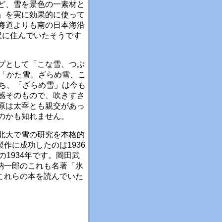
ど、雪を景色の一素材と
」を実に効果的に使って
海道よりも南の日本海沿
沢に住んでいたそうです
プとして「こな雪、つぶ
に「かた雪、ざらめ雪、こ
うち、「ざらめ雪」は今も
感そのもので、吹きすさ
原は太宰とも親交があっ
のかも知れません。
北大で雪の研究を本格的
作に成功したのは1936
1934年です。岡田武
加納一郎のこれも名著「氷
がこれらの本を読んでいた