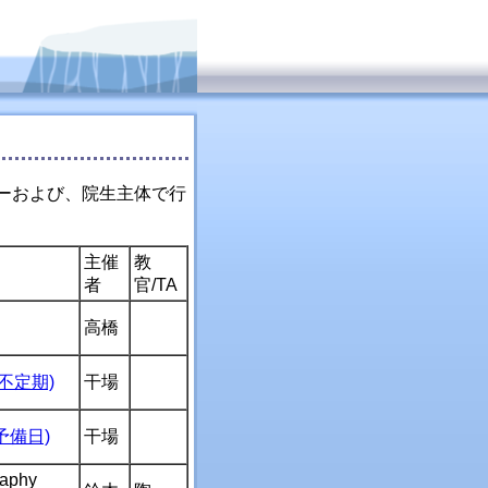
ーおよび、院生主体で行
主催
教
者
官/TA
高橋
不定期)
干場
予備日)
干場
raphy