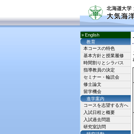
» English
教育
本コースの特色
基本方針と授業履修
時間割りとシラバス
指導教員の決定
セミナー・輪読会
修士論文
留学機会
進学案内
コースを志望する方へ
入試日程と概要
入試過去問題
研究室訪問