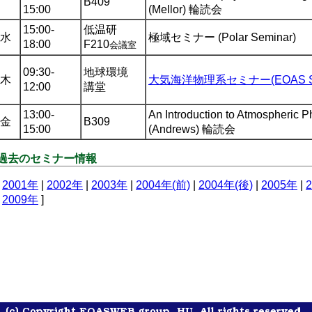
B409
15:00
(Mellor) 輪読会
15:00-
低温研
水
極域セミナー (Polar Seminar)
18:00
F210
会議室
09:30-
地球環境
木
大気海洋物理系セミナー(EOAS Se
12:00
講堂
13:00-
An Introduction to Atmospheric P
金
B309
15:00
(Andrews) 輪読会
過去のセミナー情報
[
2001年
|
2002年
|
2003年
|
2004年(前)
|
2004年(後)
|
2005年
|
|
2009年
]