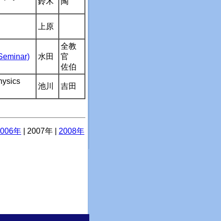
鈴木
陶
上原
全教
minar)
水田
官
佐伯
hysics
池川
吉田
2006年
| 2007年 |
2008年