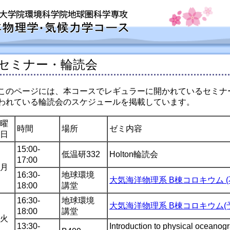
セミナー・輪読会
このページには、本コースでレギュラーに開かれているセミナ
われている輪読会のスケジュールを掲載しています。
曜
時間
場所
ゼミ内容
日
15:00-
低温研332
Holton輪読会
17:00
月
16:30-
地球環境
大気海洋物理系 B棟コロキウム (
18:00
講堂
16:30-
地球環境
大気海洋物理系 B棟コロキウム(
18:00
講堂
火
13:30-
Introduction to physical oceanog