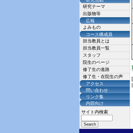
研究活動
研究テーマ
出版物等
広報
よみもの
コース構成員
担当教員とは
担当教員一覧
スタッフ
院生のページ
修了生の進路
修了生・在院生の声
アクセス
問い合わせ
リンク集
内部向け
サイト内検索