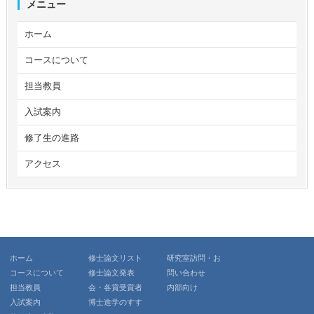
メニュー
ホーム
コースについて
担当教員
入試案内
修了生の進路
アクセス
ホーム
修士論文リスト
研究室訪問・お
コースについて
修士論文発表
問い合わせ
担当教員
会・各賞受賞者
内部向け
入試案内
博士進学のすす