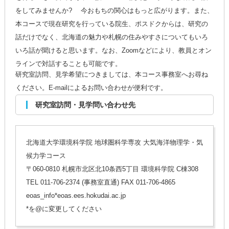
をしてみませんか? 今おもちの関心はもっと広がります。また、
本コースで現在研究を行っている院生、ポスドクからは、研究の
話だけでなく、北海道の魅力や札幌の住みやすさについてもいろ
いろ話が聞けると思います。なお、Zoomなどにより、教員とオン
ラインで対話することも可能です。
研究室訪問、見学希望につきましては、本コース事務室へお尋ね
ください。E-mailによるお問い合わせが便利です。
研究室訪問・見学問い合わせ先
北海道大学環境科学院 地球圏科学専攻 大気海洋物理学・気
候力学コース
〒060-0810 札幌市北区北10条西5丁目 環境科学院 C棟308
TEL 011-706-2374 (事務室直通) FAX 011-706-4865
eoas_info*eoas.ees.hokudai.ac.jp
*を@に変更してください