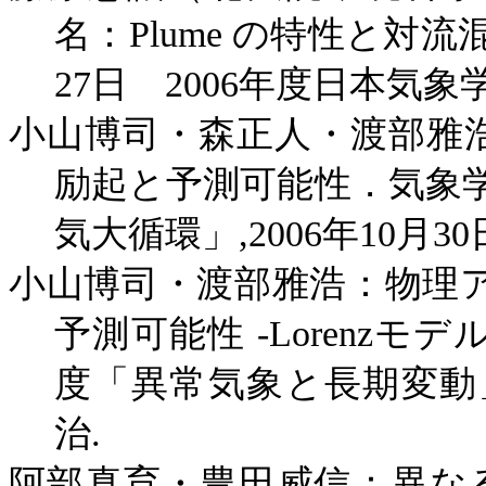
名：
Plume
の特性と対流
27
日
2006
年度日本気象
小山博司・森正人・渡部雅
励起と予測可能性．気象
気大循環」
,2006
年
10
月
30
小山博司・渡部雅浩：物理
予測可能性
-Lorenz
モデ
度「異常気象と長期変動
治
.
阿部真育・豊田威信：異な