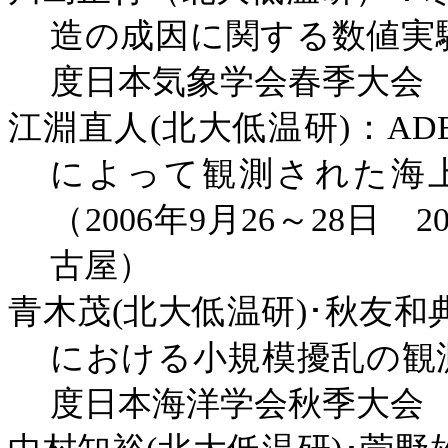
造の成因に関する数値実
度日本気象学会春季大会
江淵直人
(
北大低温研
)
：
ADE
によって観測された海
（
2006
年
9
月
26
～
28
日
2
古屋）
青木茂
(
北大低温研
)
･秋友和
における小規模擾乱の観
度日本海洋学会秋季大会