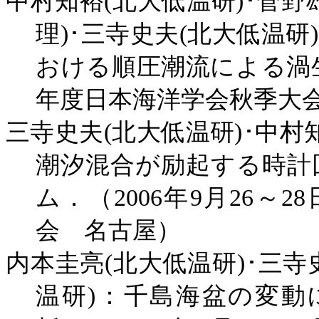
中村知裕
(
北大低温研
)
･菅野
理
)
･三寺史夫
(
北大低温研
)
おける順圧潮流による渦
年度日本海洋学会秋季大
三寺史夫
(
北大低温研
)
･中村
潮汐混合が励起する時計
ム．（
2006
年
9
月
26
～
28
会 名古屋）
内本圭亮
(
北大低温研
)
･三寺
温研
)
：千島海盆の変動