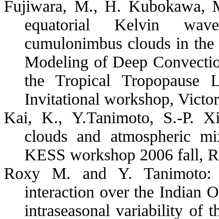
Fujiwara, M., H. Kubokawa, M
equatorial Kelvin wave
cumulonimbus clouds in the t
Modeling of Deep Convection
the Tropical Tropopaus
Invitational workshop, Victo
Kai, K., Y.Tanimoto, S.-P. Xi
clouds and atmospheric mi
KESS workshop 2006 fall,
R
Roxy M. and Y. Tanimoto: In
interaction over the
Indian 
intraseasonal variability of