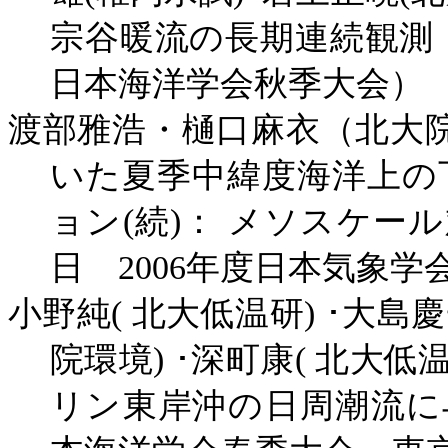
宗谷暖流の長期連続観測
日本海洋学会秋季大会）
渡部雅浩・樋口麻衣（北大
いた夏季中緯度海洋上の
ョン
(
続
)
：
メソスケール
日
2006
年度日本気象学
小野純
(
北大低温研
)
･大島
院環境
)
･深町康
(
北大低
リン東岸沖の日周潮流に