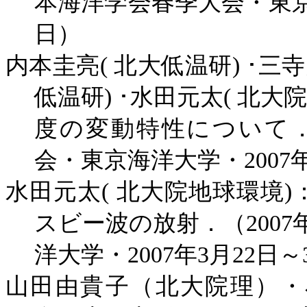
本海洋学会春季大会・東
日）
内本圭亮
(
北大低温研
)
･三
低温研
)
･水田元太
(
北大
度の変動特性について
会・東京海洋大学・
2007
水田元太
(
北大院地球環境
)
スビー波の放射．（
2007
洋大学・
2007
年
3
月
22
日～
山田由貴子（北大院理）・