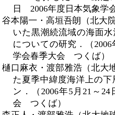
日
2006
年度日本気象学
谷本陽一・高垣吾朗（北大
いた黒潮続流域の海面水
についての研究．（
2006
学会春季大会 つくば）
樋口麻衣・渡部雅浩（北大
た夏季中緯度海洋上の下
ン．（
2006
年
5
月
21
～
24
会 つくば）
森正人・渡部雅浩（北大地