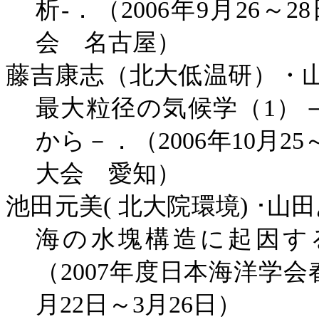
析
-
．（
2006
年
9
月
26
～
28
会 名古屋）
藤吉康志（北大低温研）・
最大粒径の気候学（
1
）
から－．（
2006
年
10
月
25
大会 愛知）
池田元美
(
北大院環境
)
･山
海の水塊構造に起因す
（
2007
年度日本海洋学会
月
22
日～
3
月
26
日）