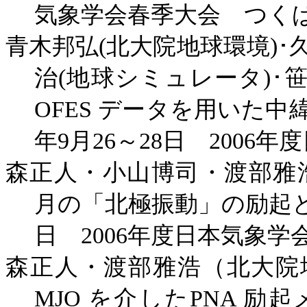
気象学会春季大会 つく
青木邦弘
(
北大院地球環境
)
･
治
(
地球シミュレータ
)
･
OFES
データを用いた中
年
9
月
26
～
28
日
2006
年度
森正人・小山博司・渡部雅
月の「北極振動」の励起
日
2006
年度日本気象学
森正人・渡部雅浩（北大院
MJO
を介した
PNA
励起