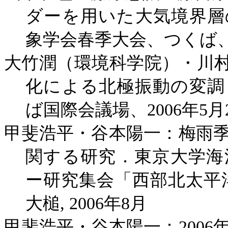
ダーを用いた大気境界層
象学会春季大会、つくば
大竹潤（環境科学院）・川
化による北極振動の変調
ば国際会議場、
2006
年
5
月
甲斐浩平・谷本陽一：梅雨
関する研究．東京大学海
ー研究集会「西部北太平
大槌
, 2006
年
8
月
甲斐浩平・谷本陽一：
2006