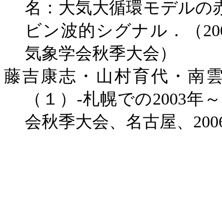
名：大気大循環モデルの
ビン波的シグナル．（
20
気象学会秋季大会）
藤吉康志・山村育代・南
（１）
-
札幌での
2003
年～
会秋季大会、名古屋、
200