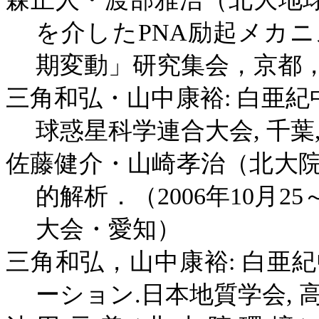
を介した
PNA
励起メカニ
期変動」研究集会，京都
三角和弘・山中康裕
:
白亜紀
球惑星科学連合大会
,
千葉
佐藤健介・山崎孝治（北大
的解析．（
2006
年
10
月
25
大会・愛知）
三角和弘，山中康裕
:
白亜紀
ーション
.
日本地質学会
,