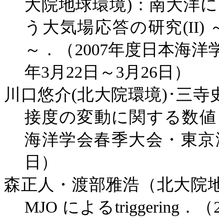
大院地球環境
)
：南大洋に
う大気場応答の研究
(II)
～．（
2007
年度日本海洋
年
3
月
22
日～
3
月
26
日）
川口悠介
(
北大院環境
)
･三寺
接度の変動に関する数値
海洋学会春季大会・東京
日）
森正人・渡部雅浩（北大院
MJO
による
triggering
．（