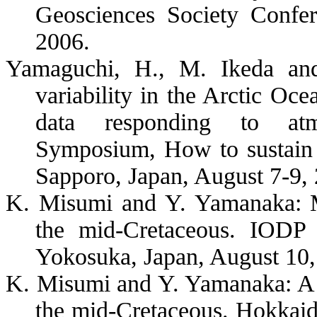
Geosciences Society Conf
2006.
Yamaguchi, H., M. Ikeda and
variability in the Arctic Oc
data responding to atmos
Symposium, How to sustain 
Sapporo
,
Japan
, August 7-9,
K. Misumi and Y. Yamanaka: M
the mid-Cretaceous. IODP
Yokosuka
,
Japan
, August 10,
K. Misumi and Y. Yamanaka: A 
the mid-Cretaceous.
Hokkai