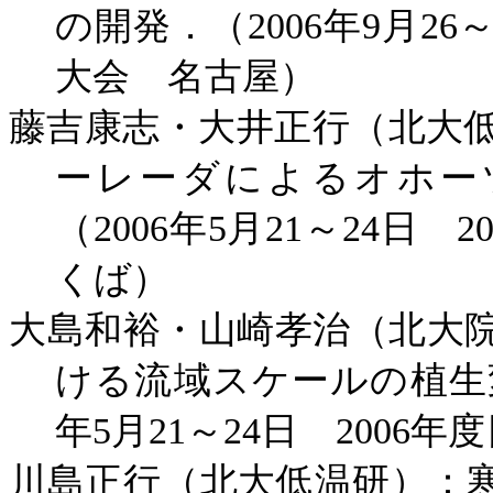
の開発．（
2006
年
9
月
26
大会 名古屋）
藤吉康志・大井正行（北大
ーレーダによるオホー
（
2006
年
5
月
21
～
24
日
2
くば）
大島和裕・山崎孝治（北大
ける流域スケールの植生
年
5
月
21
～
24
日
2006
年度
川島正行（北大低温研）：