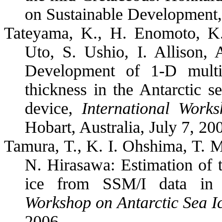
on Sustainable Development
Tateyama, K., H. Enomoto, K
Uto, S. Ushio, I. Allison,
Development of 1-D multi
thickness in the Antarctic s
device,
International Work
Hobart, Australia, July 7, 20
Tamura, T.
, K. I. Ohshima, T. M
N. Hirasawa: Estimation of t
ice from SSM/I data in
Workshop on Antarctic Sea I
2006
.