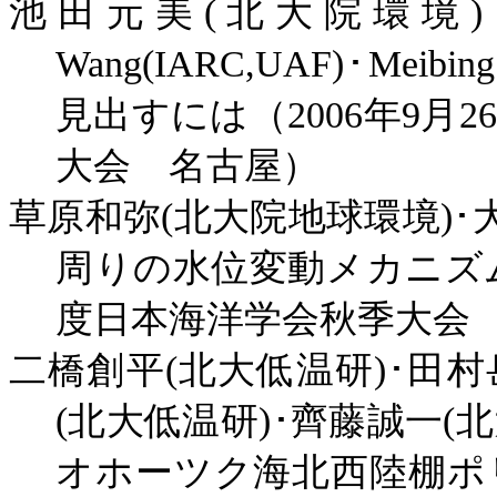
池田元美
(
北大院環境
)
Wang(IARC,UAF)
･
Meibing
見出すには（
2006
年
9
月
26
大会 名古屋）
草原和弥
(
北大院地球環境
)
･
周りの水位変動メカニズ
度日本海洋学会秋季大会
二橋創平
(
北大低温研
)
･田村
(
北大低温研
)
･齊藤誠一
(
北
オホーツク海北西陸棚ポ