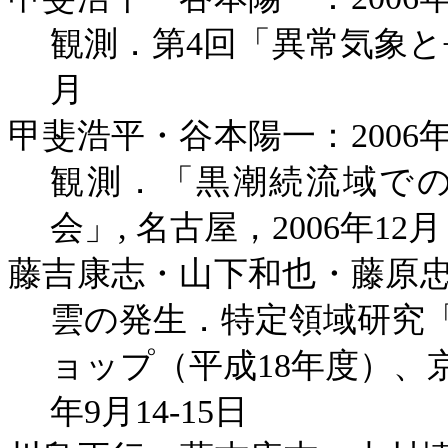
観測．第
4
回「異常気象と
月
甲斐浩平・谷本陽一：
2006
観測．「黒潮続流域で
会」
,
名古屋，
2006
年
12
月
藤吉康志・山下和也・藤原
雲の発生．特定領域研究
ョップ（平成
18
年度）、
年
9
月
14-15
日