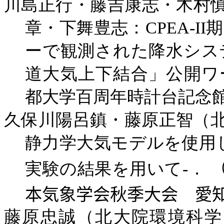
川島正行・藤吉康志・木村
章・下舞豊志：
CPEA-II
期
ーで観測された降水シス
道大気上下結合」公開ワ
都大学百周年時計台記念
久保川陽呂鎮・藤原正智（
静力学大気モデルを使用
実験の結果を用いて
-
．
本気象学会秋季大会 愛
藤原忠誠（北大院環境科学