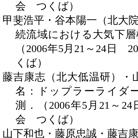
会 つくば）
甲斐浩平・谷本陽一（北大
続流域における大気下層
（
2006
年
5
月
21
～
24
日
2
くば）
藤吉康志（北大低温研）・
名：ドップラーライダ
測．（
2006
年
5
月
21
～
24
会 つくば）
山下和也・藤原忠誠・藤吉