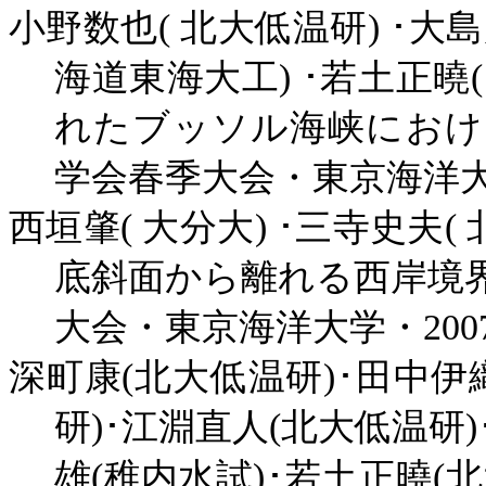
小野数也
(
北大低温研
)
･大
海道東海大工
)
･若土正曉
れたブッソル海峡におけ
学会春季大会・東京海洋
西垣肇
(
大分大
)
･三寺史夫
(
底斜面から離れる西岸境
大会・東京海洋大学・
200
深町康
(
北大低温研
)
･田中伊
研
)
･江淵直人
(
北大低温研
)
雄
(
稚内水試
)
･若土正曉
(
北