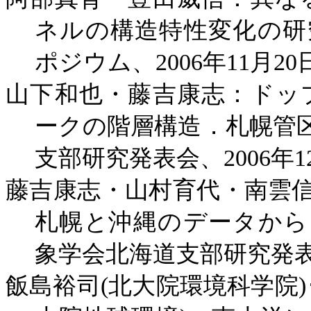
ネルの構造特性変化の研
ポジウム、
2006
年
11
月
20
山下和也・藤吉康志：ドッ
ークの階層構造．札幌管
支部研究発表会、
2006
年
1
藤吉康志・山村育代・南雲
札幌と沖縄のデータから
象学会北海道支部研究発
飯島裕司
(
北大院環境科学院
)