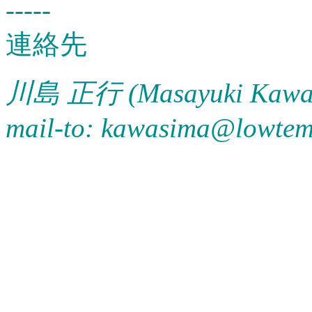
-----
連絡先
川島 正行 (Masayuki Kawa
mail-to: kawasima@lowtem