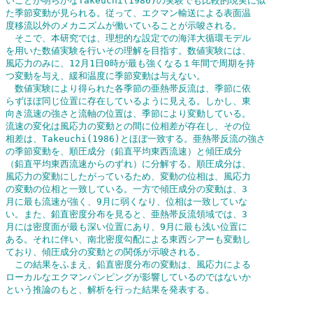
いことが明らかなTakeuchi(1986)の実験でも比較的現実に似

た季節変動が見られる。従って、エクマン輸送による表面温

度移流以外のメカニズムが働いていることが示唆される。

　そこで、本研究では、理想的な設定での海洋大循環モデル

を用いた数値実験を行いその理解を目指す。数値実験には、

風応力のみに、12月1日0時が最も強くなる１年間で周期を持

つ変動を与え、緩和温度に季節変動は与えない。

　数値実験により得られた各季節の亜熱帯反流は、季節に依

らずほぼ同じ位置に存在しているように見える。しかし、東

向き流速の強さと流軸の位置は、季節により変動している。

流速の変化は風応力の変動との間に位相差が存在し、その位

相差は、Takeuchi(1986)とほぼ一致する。亜熱帯反流の強さ

の季節変動を、順圧成分（鉛直平均東西流速）と傾圧成分

（鉛直平均東西流速からのずれ）に分解する。順圧成分は、

風応力の変動にしたがっているため、変動の位相は、風応力

の変動の位相と一致している。一方で傾圧成分の変動は、3

月に最も流速が強く、9月に弱くなり、位相は一致していな

い。また、鉛直密度分布を見ると、亜熱帯反流領域では、3

月には密度面が最も深い位置にあり、9月に最も浅い位置に

ある。それに伴い、南北密度勾配による東西シアーも変動し

ており、傾圧成分の変動との関係が示唆される。

　この結果をふまえ、鉛直密度分布の変動は、風応力による

ローカルなエクマンパンピングが影響しているのではないか
