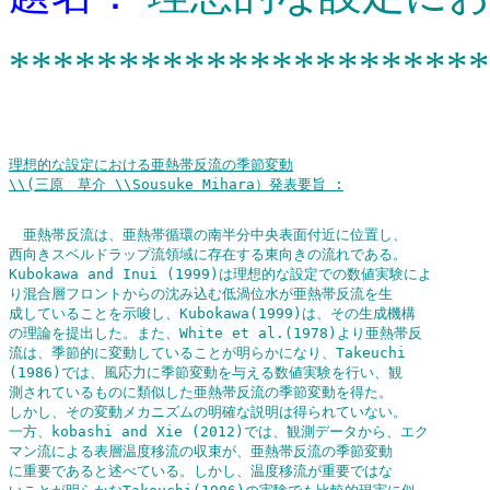
**********************
理想的な設定における亜熱帯反流の季節変動

　亜熱帯反流は、亜熱帯循環の南半分中央表面付近に位置し、

西向きスベルドラップ流領域に存在する東向きの流れである。

Kubokawa and Inui (1999)は理想的な設定での数値実験によ

り混合層フロントからの沈み込む低渦位水が亜熱帯反流を生

成していることを示唆し、Kubokawa(1999)は、その生成機構

の理論を提出した。また、White et al.(1978)より亜熱帯反

流は、季節的に変動していることが明らかになり、Takeuchi

(1986)では、風応力に季節変動を与える数値実験を行い、観

測されているものに類似した亜熱帯反流の季節変動を得た。

しかし、その変動メカニズムの明確な説明は得られていない。

一方、kobashi and Xie (2012)では、観測データから、エク

マン流による表層温度移流の収束が、亜熱帯反流の季節変動

に重要であると述べている。しかし、温度移流が重要ではな
